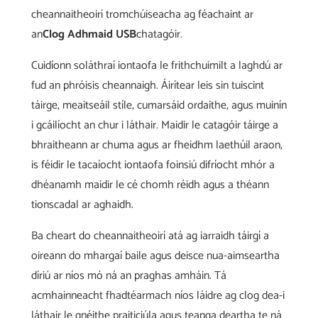
cheannaitheoirí tromchúiseacha ag féachaint ar
an
Clog Adhmaid USB
chatagóir.
Cuidíonn soláthraí iontaofa le frithchuimilt a laghdú ar
fud an phróisis cheannaigh. Áirítear leis sin tuiscint
táirge, meaitseáil stíle, cumarsáid ordaithe, agus muinín
i gcáilíocht an chur i láthair. Maidir le catagóir táirge a
bhraitheann ar chuma agus ar fheidhm laethúil araon,
is féidir le tacaíocht iontaofa foinsiú difríocht mhór a
dhéanamh maidir le cé chomh réidh agus a théann
tionscadal ar aghaidh.
Ba cheart do cheannaitheoirí atá ag iarraidh táirgí a
oireann do mhargaí baile agus deisce nua-aimseartha
díriú ar níos mó ná an praghas amháin. Tá
acmhainneacht fhadtéarmach níos láidre ag clog dea-i
láthair le gnéithe praiticiúla agus teanga deartha te ná