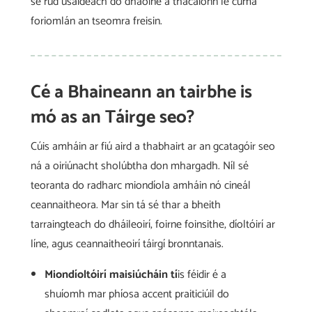
sé rud úsáideach do dhaoine a thacaíonn le cuma
foriomlán an tseomra freisin.
Cé a Bhaineann an tairbhe is
mó as an Táirge seo?
Cúis amháin ar fiú aird a thabhairt ar an gcatagóir seo
ná a oiriúnacht sholúbtha don mhargadh. Níl sé
teoranta do radharc miondíola amháin nó cineál
ceannaitheora. Mar sin tá sé thar a bheith
tarraingteach do dháileoirí, foirne foinsithe, díoltóirí ar
líne, agus ceannaitheoirí táirgí bronntanais.
Miondíoltóirí maisiúcháin tí
is féidir é a
shuíomh mar phíosa accent praiticiúil do