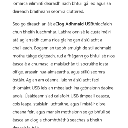
iomarca eilimintí dearaidh nach bhfuil gá leo agus sa
deireadh braitheann seomra cluttered.
Seo go díreach an áit a
Clog Adhmaid USB
thiocfaidh
chun bheith luachmhar. Labhraíonn sé le custaiméirí
atá ag iarraidh cuma níos glaine gan áisiúlacht a
chailleadh. Bogann an taobh amuigh de stíl adhmaid
mothú táirge digiteach, rud a fhágann go bhfuil sé níos
éasca é a chumasc le maisiúchán tí, socruithe íosta
oifige, árasáin nua-aimseartha, agus stíliú seomra
óstáin. Ag an am céanna, luíonn áisiúlacht faoi
thiomáint USB leis an mbealach ina gcónaíonn daoine
anois. Úsáideann siad calafoirt USB timpeall deasca,
cois leapa, stáisiúin luchtaithe, agus limistéir oibre
cheana féin, agus mar sin mothaíonn sé go bhfuil sé
éasca an clog a chomhtháthú seachas a bheith