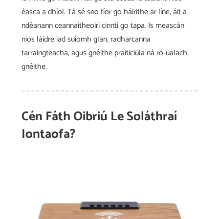
éasca a dhíol. Tá sé seo fíor go háirithe ar líne, áit a
ndéanann ceannaitheoirí cinntí go tapa. Is meascán
níos láidre iad suíomh glan, radharcanna
tarraingteacha, agus gnéithe praiticiúla ná ró-ualach
gnéithe.
Cén Fáth Oibriú Le Soláthraí
Iontaofa?