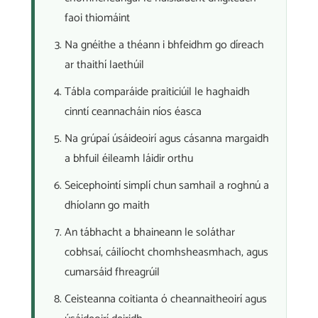
faoi thiomáint
Na gnéithe a théann i bhfeidhm go díreach
ar thaithí laethúil
Tábla comparáide praiticiúil le haghaidh
cinntí ceannacháin níos éasca
Na grúpaí úsáideoirí agus cásanna margaidh
a bhfuil éileamh láidir orthu
Seicephointí simplí chun samhail a roghnú a
dhíolann go maith
An tábhacht a bhaineann le soláthar
cobhsaí, cáilíocht chomhsheasmhach, agus
cumarsáid fhreagrúil
Ceisteanna coitianta ó cheannaitheoirí agus