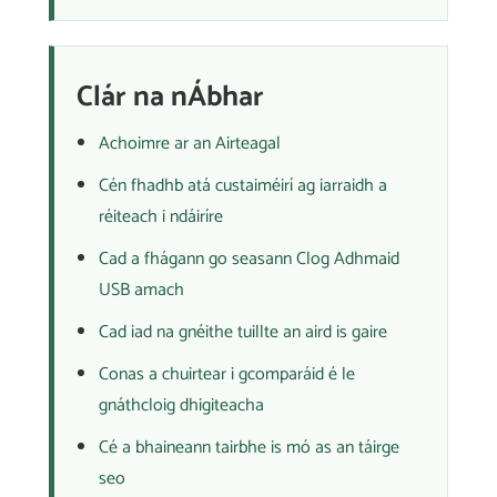
Clár na nÁbhar
Achoimre ar an Airteagal
Cén fhadhb atá custaiméirí ag iarraidh a
réiteach i ndáiríre
Cad a fhágann go seasann Clog Adhmaid
USB amach
Cad iad na gnéithe tuillte an aird is gaire
Conas a chuirtear i gcomparáid é le
gnáthcloig dhigiteacha
Cé a bhaineann tairbhe is mó as an táirge
seo