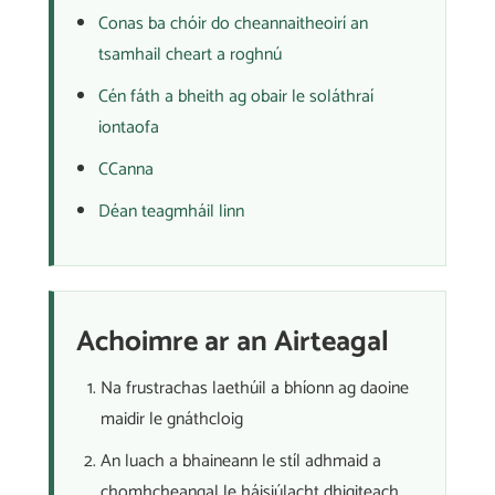
Conas ba chóir do cheannaitheoirí an
tsamhail cheart a roghnú
Cén fáth a bheith ag obair le soláthraí
iontaofa
CCanna
Déan teagmháil linn
Achoimre ar an Airteagal
Na frustrachas laethúil a bhíonn ag daoine
maidir le gnáthcloig
An luach a bhaineann le stíl adhmaid a
chomhcheangal le háisiúlacht dhigiteach