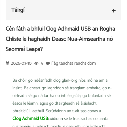
Táirgí
Cén fáth a bhfuil Clog Adhmaid USB an Rogha
Chliste le haghaidh Deasc Nua-Aimseartha nó
Seomraí Leapa?
2026-03-10
5
Fág teachtaireacht dom
Ba chóir go ndéanfadh clog glan-lorg níos mó ná am a
insint. Ba cheart go laghdódh sé tranglam amhairc, go n-
oirfeadh sé go nádúrtha do intí éagsúla, go bhfanfadh sé
éasca le léamh, agus go dtairgfeadh sé áisiúlacht
phraiticiúil laethúil. Scrúdaíonn an t-alt seo conas a
Clog Adhmaid USB
cuidíonn sé le frustrachas coitianta
custaiméirí a réiteach maidir le dearadh, inúsáidteacht,