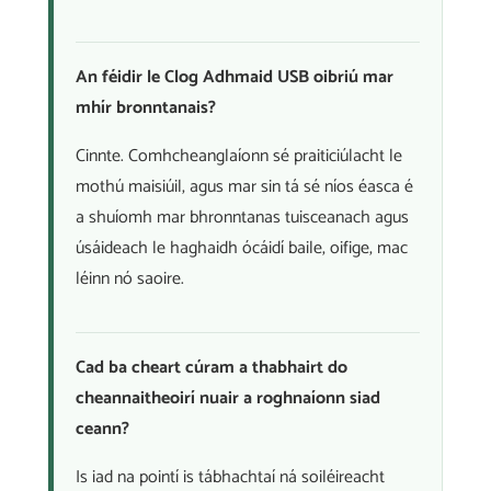
An féidir le Clog Adhmaid USB oibriú mar
mhír bronntanais?
Cinnte. Comhcheanglaíonn sé praiticiúlacht le
mothú maisiúil, agus mar sin tá sé níos éasca é
a shuíomh mar bhronntanas tuisceanach agus
úsáideach le haghaidh ócáidí baile, oifige, mac
léinn nó saoire.
Cad ba cheart cúram a thabhairt do
cheannaitheoirí nuair a roghnaíonn siad
ceann?
Is iad na pointí is tábhachtaí ná soiléireacht