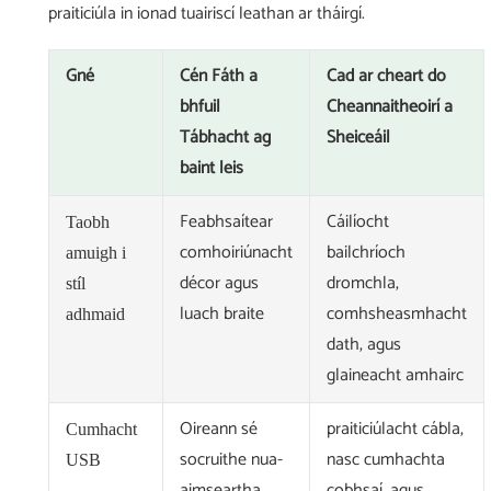
praiticiúla in ionad tuairiscí leathan ar tháirgí.
Gné
Cén Fáth a
Cad ar cheart do
bhfuil
Cheannaitheoirí a
Tábhacht ag
Sheiceáil
baint leis
Feabhsaítear
Cáilíocht
Taobh
comhoiriúnacht
bailchríoch
amuigh i
décor agus
dromchla,
stíl
luach braite
comhsheasmhacht
adhmaid
dath, agus
glaineacht amhairc
Oireann sé
praiticiúlacht cábla,
Cumhacht
socruithe nua-
nasc cumhachta
USB
aimseartha
cobhsaí, agus