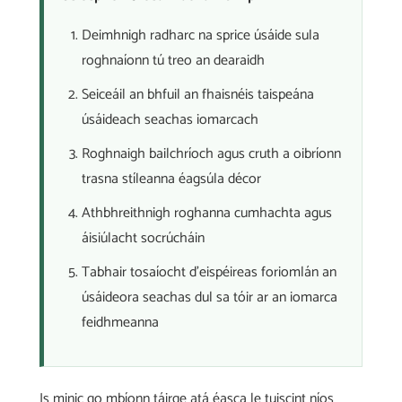
Deimhnigh radharc na sprice úsáide sula
roghnaíonn tú treo an dearaidh
Seiceáil an bhfuil an fhaisnéis taispeána
úsáideach seachas iomarcach
Roghnaigh bailchríoch agus cruth a oibríonn
trasna stíleanna éagsúla décor
Athbhreithnigh roghanna cumhachta agus
áisiúlacht socrúcháin
Tabhair tosaíocht d'eispéireas foriomlán an
úsáideora seachas dul sa tóir ar an iomarca
feidhmeanna
Is minic go mbíonn táirge atá éasca le tuiscint níos