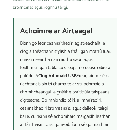
bronntanas agus roghnú táirgí.
Achoimre ar Airteagal
Bíonn go leor ceannaitheoirí ag streachailt le
clog a fhéachann stylish a fháil gan mothú fuar,
nua-aimseartha gan mothú saor, agus
feidhmiúil gan tábla cois leapa nó deasc oibre a
phlódú. A
Clog Adhmaid USB
Freagraíonn sé na
riachtanais sin trí chuma te ar stíl adhmaid a
chomhcheangal le gnéithe praiticiúla taispeána
digiteacha. Do mhiondíoltóirí, allmhaireoirí,
ceannaitheoirí bronntanais, agus dáileoirí táirgí
baile, cuireann sé achomharc margaidh leathan
ar fáil freisin toisc go n-oibríonn sé go maith ar