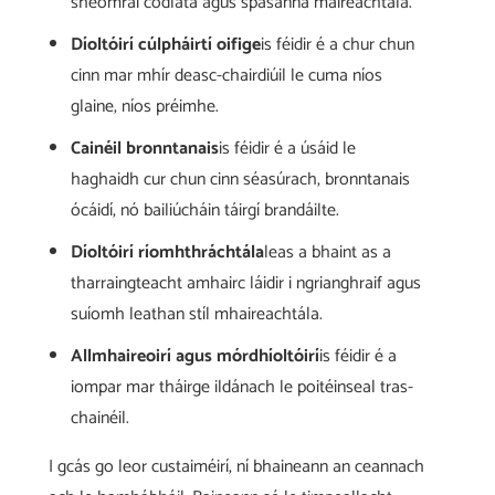
sheomraí codlata agus spásanna maireachtála.
Díoltóirí cúlpháirtí oifige
is féidir é a chur chun
cinn mar mhír deasc-chairdiúil le cuma níos
glaine, níos préimhe.
Cainéil bronntanais
is féidir é a úsáid le
haghaidh cur chun cinn séasúrach, bronntanais
ócáidí, nó bailiúcháin táirgí brandáilte.
Díoltóirí ríomhthráchtála
leas a bhaint as a
tharraingteacht amhairc láidir i ngrianghraif agus
suíomh leathan stíl mhaireachtála.
Allmhaireoirí agus mórdhíoltóirí
is féidir é a
iompar mar tháirge ildánach le poitéinseal tras-
chainéil.
I gcás go leor custaiméirí, ní bhaineann an ceannach