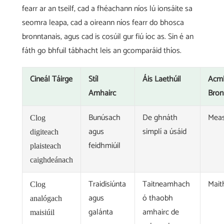
fearr ar an tseilf, cad a fhéachann níos lú ionsáite sa
seomra leapa, cad a oireann níos fearr do bhosca
bronntanais, agus cad is cosúil gur fiú íoc as. Sin é an
fáth go bhfuil tábhacht leis an gcomparáid thíos.
Cineál Táirge
Stíl
Áis Laethúil
Acmh
Amhairc
Bron
Bunúsach
De ghnáth
Meas
Clog
agus
simplí a úsáid
digiteach
feidhmiúil
plaisteach
caighdeánach
Traidisiúnta
Taitneamhach
Mait
Clog
agus
ó thaobh
analógach
galánta
amhairc de
maisiúil