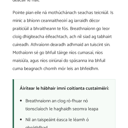
deacair le háit.
Pointe pian eile ná mothúchánach seachas teicniúil. Is
minic a bhíonn ceannaitheoirí ag iarraidh décor
praiticiúil a bhraitheann te fós. Breathnaíonn go leor
cloig dhigiteacha éifeachtach, ach níl siad ag tabhairt
cuireadh. Athraíonn dearadh adhmaid an tuiscint sin.
Mothaíonn sé go bhfuil táirge níos cumasaí, níos
maisiúla, agus níos oiriúnaí do spásanna ina bhfuil
cuma beagnach chomh mór leis an bhfeidhm.
Áirítear le hábhair imní coitianta custaiméirí:
Breathnaíonn an clog ró-fhuar nó
tionsclaíoch le haghaidh seomra leapa
Níl an taispeáint éasca le léamh ó
ghnáthfhad