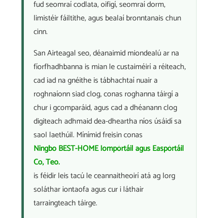
fud seomraí codlata, oifigí, seomraí dorm,
limistéir fáiltithe, agus bealaí bronntanais chun
cinn.
San Airteagal seo, déanaimid miondealú ar na
fíorfhadhbanna is mian le custaiméirí a réiteach,
cad iad na gnéithe is tábhachtaí nuair a
roghnaíonn siad clog, conas roghanna táirgí a
chur i gcomparáid, agus cad a dhéanann clog
digiteach adhmaid dea-dheartha níos úsáidí sa
saol laethúil. Mínímid freisin conas
Ningbo BEST-HOME Iompórtáil agus Easpórtáil
Co, Teo.
is féidir leis tacú le ceannaitheoirí atá ag lorg
soláthar iontaofa agus cur i láthair
tarraingteach táirge.