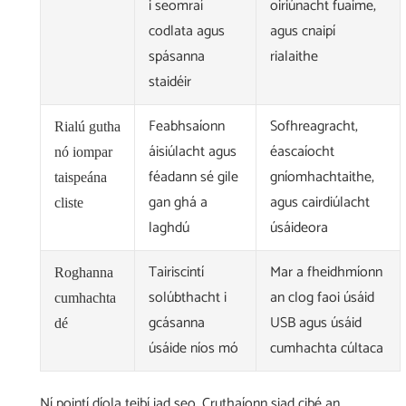
i seomraí
oiriúnacht fuaime,
codlata agus
agus cnaipí
spásanna
rialaithe
staidéir
Feabhsaíonn
Sofhreagracht,
Rialú gutha
áisiúlacht agus
éascaíocht
nó iompar
féadann sé gile
gníomhachtaithe,
taispeána
gan ghá a
agus cairdiúlacht
cliste
laghdú
úsáideora
Tairiscintí
Mar a fheidhmíonn
Roghanna
solúbthacht i
an clog faoi úsáid
cumhachta
gcásanna
USB agus úsáid
dé
úsáide níos mó
cumhachta cúltaca
Ní pointí díola teibí iad seo. Cruthaíonn siad cibé an