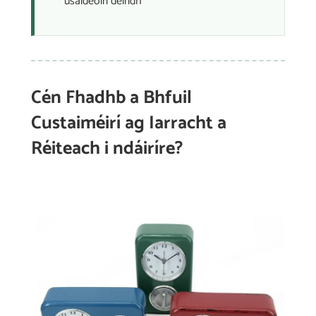
úsáideoirí deiridh
Cén Fhadhb a Bhfuil
Custaiméirí ag Iarracht a
Réiteach i ndáiríre?