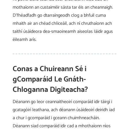
mothaíonn an custaiméir sásta tar éis an cheannaigh.
D’fhéadfadh go dtarraingeodh clog a bhfuil cuma
mhaith air an chéad chliceáil, ach ní chruthaíonn ach
taithí úsáideora dea-smaoineamh aiseolas láidir agus
éileamh arís.
Conas a Chuireann Sé i
gComparáid Le Gnáth-
Chloganna Digiteacha?
Déanann go leor ceannaitheoirí comparáid idir táirgí i
gcatagóirí leathana, ach déanann úsáideoirí deiridh iad
a chur i gcomparáid i gceann chuimhneacháin.
Déanann siad comparáid idir cad a mhothaíonn níos