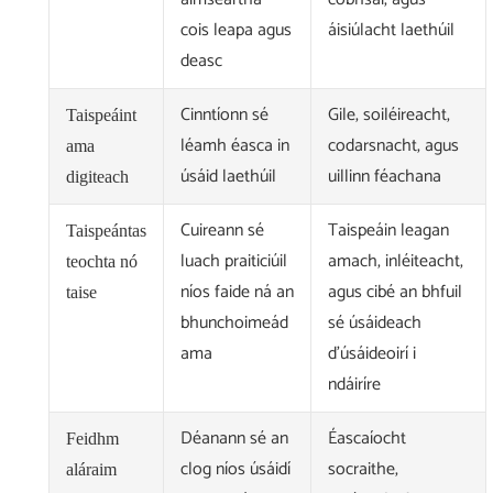
cois leapa agus
áisiúlacht laethúil
deasc
Cinntíonn sé
Gile, soiléireacht,
Taispeáint
léamh éasca in
codarsnacht, agus
ama
úsáid laethúil
uillinn féachana
digiteach
Cuireann sé
Taispeáin leagan
Taispeántas
luach praiticiúil
amach, inléiteacht,
teochta nó
níos faide ná an
agus cibé an bhfuil
taise
bhunchoimeád
sé úsáideach
ama
d'úsáideoirí i
ndáiríre
Déanann sé an
Éascaíocht
Feidhm
clog níos úsáidí
socraithe,
aláraim