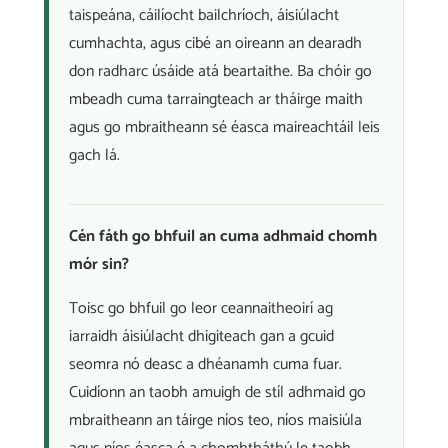
taispeána, cáilíocht bailchríoch, áisiúlacht
cumhachta, agus cibé an oireann an dearadh
don radharc úsáide atá beartaithe. Ba chóir go
mbeadh cuma tarraingteach ar tháirge maith
agus go mbraitheann sé éasca maireachtáil leis
gach lá.
Cén fáth go bhfuil an cuma adhmaid chomh
mór sin?
Toisc go bhfuil go leor ceannaitheoirí ag
iarraidh áisiúlacht dhigiteach gan a gcuid
seomra nó deasc a dhéanamh cuma fuar.
Cuidíonn an taobh amuigh de stíl adhmaid go
mbraitheann an táirge níos teo, níos maisiúla