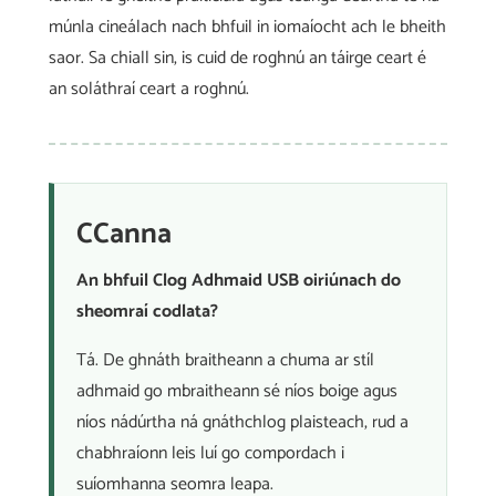
múnla cineálach nach bhfuil in iomaíocht ach le bheith
saor. Sa chiall sin, is cuid de roghnú an táirge ceart é
an soláthraí ceart a roghnú.
CCanna
An bhfuil Clog Adhmaid USB oiriúnach do
sheomraí codlata?
Tá. De ghnáth braitheann a chuma ar stíl
adhmaid go mbraitheann sé níos boige agus
níos nádúrtha ná gnáthchlog plaisteach, rud a
chabhraíonn leis luí go compordach i
suíomhanna seomra leapa.