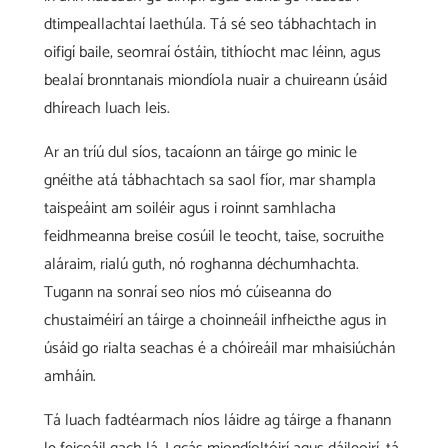
dtimpeallachtaí laethúla. Tá sé seo tábhachtach in
oifigí baile, seomraí óstáin, tithíocht mac léinn, agus
bealaí bronntanais miondíola nuair a chuireann úsáid
dhíreach luach leis.
Ar an tríú dul síos, tacaíonn an táirge go minic le
gnéithe atá tábhachtach sa saol fíor, mar shampla
taispeáint am soiléir agus i roinnt samhlacha
feidhmeanna breise cosúil le teocht, taise, socruithe
aláraim, rialú guth, nó roghanna déchumhachta.
Tugann na sonraí seo níos mó cúiseanna do
chustaiméirí an táirge a choinneáil infheicthe agus in
úsáid go rialta seachas é a chóireáil mar mhaisiúchán
amháin.
Tá luach fadtéarmach níos láidre ag táirge a fhanann