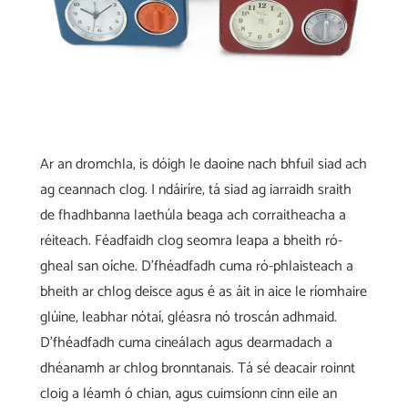
Ar an dromchla, is dóigh le daoine nach bhfuil siad ach
ag ceannach clog. I ndáiríre, tá siad ag iarraidh sraith
de fhadhbanna laethúla beaga ach corraitheacha a
réiteach. Féadfaidh clog seomra leapa a bheith ró-
gheal san oíche. D'fhéadfadh cuma ró-phlaisteach a
bheith ar chlog deisce agus é as áit in aice le ríomhaire
glúine, leabhar nótaí, gléasra nó troscán adhmaid.
D'fhéadfadh cuma cineálach agus dearmadach a
dhéanamh ar chlog bronntanais. Tá sé deacair roinnt
cloig a léamh ó chian, agus cuimsíonn cinn eile an