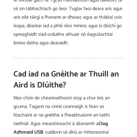
le feiceáil gach lá. I gcás miondíoltóirí agus dáileoirí, tá
sé sin tábhachtach go leor. Tugtar faoi deara arís agus
arís eile táirgí a fhanann ar dheasc agus ar tháblaí cois
leapa, déantar iad a phlé níos minice, agus is dóichí go
spreagfaidh siad orduithe athuair nó éagsúlachtaí
breise datha agus dearaidh.
Cad iad na Gnéithe ar Thuill an
Aird is Dlúithe?
Níor chóir do cheannaitheoirí stop a chur leis an
gcuma. Tagann na cinntí ceannaigh is fearr as
féachaint ar na gnéithe a fheabhsaíonn an taithí
laethúil. Agus meastóireacht á déanamh a
Clog
Adhmaid USB
, cuidíonn sé díriú ar mhionsonraí