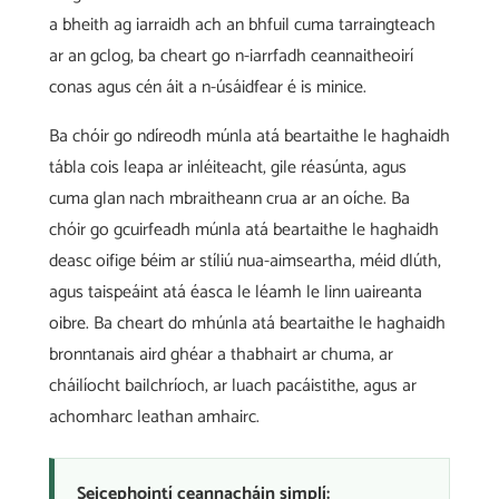
a bheith ag iarraidh ach an bhfuil cuma tarraingteach
ar an gclog, ba cheart go n-iarrfadh ceannaitheoirí
conas agus cén áit a n-úsáidfear é is minice.
Ba chóir go ndíreodh múnla atá beartaithe le haghaidh
tábla cois leapa ar inléiteacht, gile réasúnta, agus
cuma glan nach mbraitheann crua ar an oíche. Ba
chóir go gcuirfeadh múnla atá beartaithe le haghaidh
deasc oifige béim ar stíliú nua-aimseartha, méid dlúth,
agus taispeáint atá éasca le léamh le linn uaireanta
oibre. Ba cheart do mhúnla atá beartaithe le haghaidh
bronntanais aird ghéar a thabhairt ar chuma, ar
cháilíocht bailchríoch, ar luach pacáistithe, agus ar
achomharc leathan amhairc.
Seicephointí ceannacháin simplí: