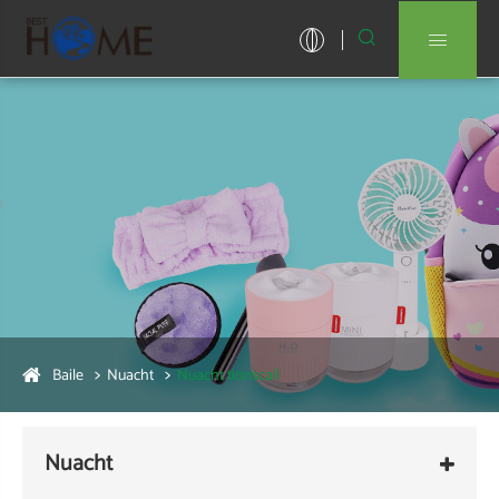


Baile
Nuacht
Nuacht tionscail
Nuacht