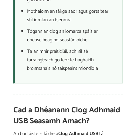
Mothaíonn an táirge saor agus gortaítear
stíl iomlán an tseomra
Tógann an clog an iomarca spáis ar
dheasc beag nó seastán oíche
Tá an mhír praiticiúil, ach níl sé
tarraingteach go leor le haghaidh
bronntanais nó taispeáint miondíola
Cad a Dhéanann Clog Adhmaid
USB Seasamh Amach?
An buntáiste is láidre a
Clog Adhmaid USB
Tá