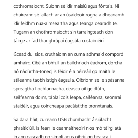
cothromaíocht. Suíonn sé idir maisiú agus fóntais. Ní
chuireann sé iallach ar an úsáideoir rogha a dhéanamh
idir feidhm nua-aimseartha agus teanga dearadh te.
Tugann an chothromaíocht sin tarraingteach don
táirge ar fad thar ghrúpaí éagsúla custaiméirí.
Gcéad dul síos, cruthaíonn an cuma adhmaid compord
amhairc. Cibé an bhfuil an bailchríoch éadrom, dorcha
nó nádúrtha-toned, is féidir é a péireáil go maith le
stíleanna taobh istigh éagsúla. Oibríonn sé le spásanna
spreagtha Lochlannacha, deasca oifige dlúth,
seilfeanna dorm, táblaí cois leapa, caiféanna, seomraí
staidéir, agus coincheapa pacáistithe bronntanais.
Sa dara háit, cuireann USB chumhacht áisiúlacht
phraiticiúil. Is fearr le ceannaitheoirí níos mó táirgí atá
in ann nascadh go simplí agus oibriú go héasca i