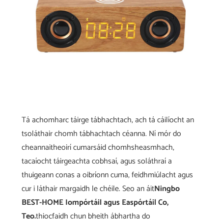
Tá achomharc táirge tábhachtach, ach tá cáilíocht an
tsoláthair chomh tábhachtach céanna. Ní mór do
cheannaitheoirí cumarsáid chomhsheasmhach,
tacaíocht táirgeachta cobhsaí, agus soláthraí a
thuigeann conas a oibríonn cuma, feidhmiúlacht agus
cur i láthair margaidh le chéile. Seo an áit
Ningbo
BEST-HOME Iompórtáil agus Easpórtáil Co,
Teo.
thiocfaidh chun bheith ábhartha do