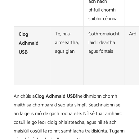
ach nach
bhfuil chomh
saibhir céanna
Te, nua-
Cothromaíocht
Ard
Clog
aimseartha,
láidir deartha
Adhmaid
agus glan
agus fóntais
USB
An chúis a
Clog Adhmaid USB
fheidhmíonn chomh
maith sa chomparáid seo atá simplí. Seachnaíonn sé
an laige is mó de gach rogha eile. Níl sé fuar amhairc
cosúil le go leor cloig phlaisteacha, agus níl sé ach
maisiúil cosúil le roinnt samhlacha traidisiúnta. Tugann