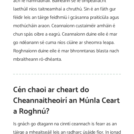
ach le hamhábháil. Baineann sé le timpeallacht
laethúil níos taitneamhaí a chruthú. Sin é an fáth gur
féidir leis an táirge feidhmiú i gcásanna praiticiúla agus
mothúcháin araon. Ceannaíonn custaiméir amháin é
chun spás oibre a eagrú. Ceannaíonn duine eile é mar
go ndéanann sé cuma níos ciúine ar sheomra leapa.
Roghnaíonn duine eile é mar bhronntanas blasta nach
mbraitheann ró-dhéanta.
Cén chaoi ar cheart do
Cheannaitheoirí an Múnla Ceart
a Roghnú?
Is gnách go dtagann na cinntí ceannach is fearr as an
táirge a mheaitseáil leis an radharc úsáide fíor. In ionad