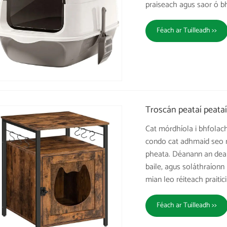
praiseach agus saor ó b
Féach ar Tuilleadh >>
Troscán peataí peata
Cat mórdhíola i bhfolach
condo cat adhmaid seo ré
pheata. Déanann an dear
baile, agus soláthraíonn n
mian leo réiteach praiticiúi
Féach ar Tuilleadh >>