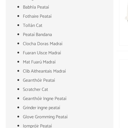
Babhla Peataí
Fothaire Peataí
Tollán Cat
Peataí Bandana
Clocha Doras Madraí
Fuaran Uisce Madraí
Mat Fuarú Madraí
Clib Aitheantais Madraí
Gearrthóir Peataí
Scratcher Cat
Gearrthóir Ingne Peataí
Grinder ingne peataí
Glove Gromming Peataí
Iompróir Peataí