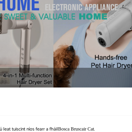
leat tuiscint níos fearr a fháil
.
Bosca Bruscair Cat