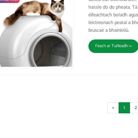
hassle do do pheata. Tá 
éifeachtach boladh agus
leictreonach peataí a bhe
bruscair a bhainistiú.
Féach ar Tuilleadh >>
«
1
2