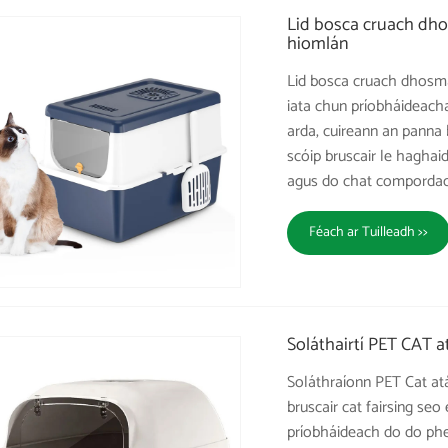
Lid bosca cruach dho
hiomlán
Lid bosca cruach dhosmál
iata chun príobháideach
arda, cuireann an panna b
scóip bruscair le haghai
agus do chat compordac
Féach ar Tuilleadh >>
Soláthairtí PET CAT a
Soláthraíonn PET Cat at
bruscair cat fairsing seo
príobháideach do do phea