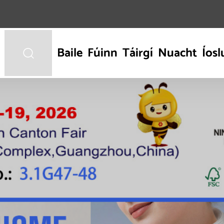
Baile
Fúinn
Táirgí
Nuacht
Íosl
