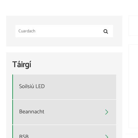
Táirgí
Soilsiú LED
Beannacht

BSB
