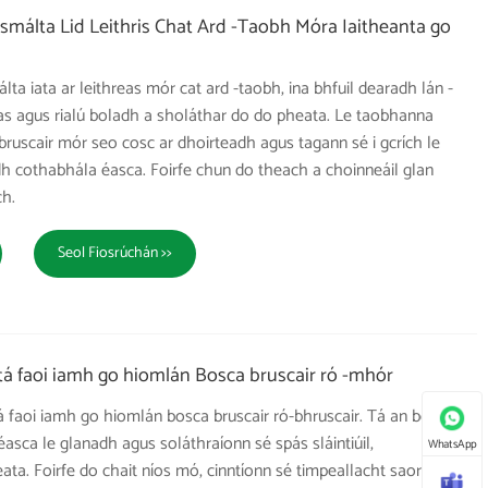
smálta Lid Leithris Chat Ard -Taobh Móra Iaitheanta go
ta iata ar leithreas mór cat ard -taobh, ina bhfuil dearadh lán -
as agus rialú boladh a sholáthar do do pheata. Le taobhanna
ruscair mór seo cosc ​​ar dhoirteadh agus tagann sé i gcrích le
dh cothabhála éasca. Foirfe chun do theach a choinneáil glan
h.
Seol Fiosrúchán >>
tá faoi iamh go hiomlán Bosca bruscair ró -mhór
á faoi iamh go hiomlán bosca bruscair ró-bhruscair. Tá an bosca
 éasca le glanadh agus soláthraíonn sé spás sláintiúil,
WhatsApp
ta. Foirfe do chait níos mó, cinntíonn sé timpeallacht saor ó