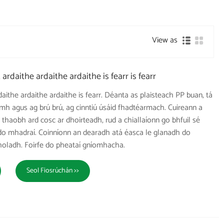
View as
ardaithe ardaithe ardaithe is fearr is fearr
aithe ardaithe ardaithe is fearr. Déanta as plaisteach PP buan, tá
mh agus ag brú brú, ag cinntiú úsáid fhadtéarmach. Cuireann a
thaobh ard cosc ​​ar dhoirteadh, rud a chiallaíonn go bhfuil sé
 do mhadraí. Coinníonn an dearadh atá éasca le glanadh do
holadh. Foirfe do pheataí gníomhacha.
Seol Fiosrúchán >>