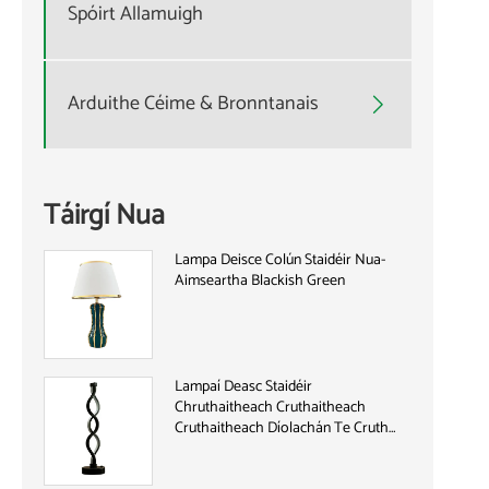
Spóirt Allamuigh
Arduithe Céime & Bronntanais

Táirgí Nua
Lampa Deisce Colún Staidéir Nua-
Aimseartha Blackish Green
Lampaí Deasc Staidéir
Chruthaitheach Cruthaitheach
Cruthaitheach Díolachán Te Cruth
Tonn Bíseach