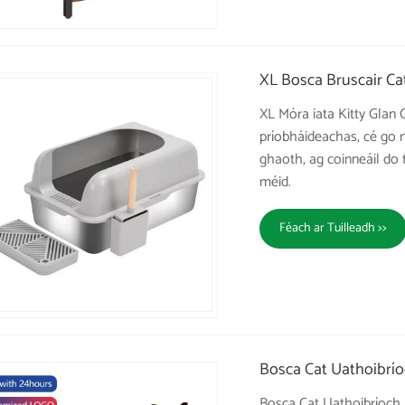
XL Bosca Bruscair Ca
XL Móra iata Kitty Glan 
príobháideachas, cé go 
ghaoth, ag coinneáil do 
méid.
Féach ar Tuilleadh >>
Bosca Cat Uathoibríoc
Bosca Cat Uathoibríoch R