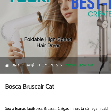
Baile
Táirgí
HOMEPETS
Bosca Bruscair Cat
Bosca Bruscair Cat
Seo a leanas faoi
gaolmhar, tá súil agam cabhrú 
Bosca Bruscair Cat