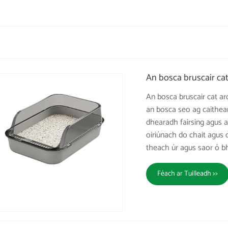
An bosca bruscair cat 
An bosca bruscair cat ard
an bosca seo ag caithea
dhearadh fairsing agus a 
oiriúnach do chait agus
theach úr agus saor ó b
Féach ar Tuilleadh >>