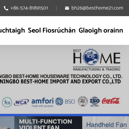
+86-574-81891501
bh26@besthome21.com


uchtaigh
Seol Fiosrúchán
Glaoigh orainn