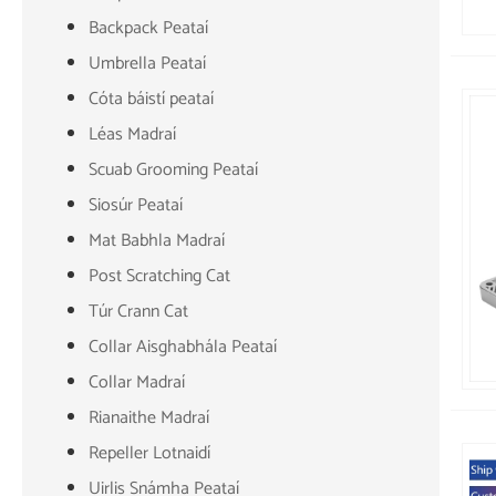
Backpack Peataí
Umbrella Peataí
Cóta báistí peataí
Léas Madraí
Scuab Grooming Peataí
Siosúr Peataí
Mat Babhla Madraí
Post Scratching Cat
Túr Crann Cat
Collar Aisghabhála Peataí
Collar Madraí
Rianaithe Madraí
Repeller Lotnaidí
Uirlis Snámha Peataí