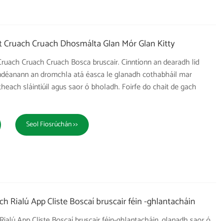
t Cruach Cruach Dhosmálta Glan Mór Glan Kitty
Cruach Cruach Cruach Bosca bruscair. Cinntíonn an dearadh lid
ndéanann an dromchla atá éasca le glanadh cothabháil mar
theach sláintiúil agus saor ó bholadh. Foirfe do chait de gach
Seol Fiosrúchán >>
h Rialú App Cliste Boscaí bruscair féin -ghlantacháin
ialú App Cliste Boscaí bruscair féin-ghlantacháin, glanadh saor ó