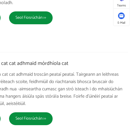
holadh.
Teams
Seol Fiosrúchán >>
E-Mail
í cat cat adhmaid mórdhíola cat
 cat cat adhmaid troscán peataí peataí. Tairgeann an leithreas
iteach scoite, feidhmiúil do riachtanais bhosca bruscair do
adh nua -aimseartha cumasc gan stró isteach i do mhaisiúchán
a hangers áisiúla spás stórála breise. Foirfe d'úinéirí peataí ar
l, aeistéitiúil.
Seol Fiosrúchán >>