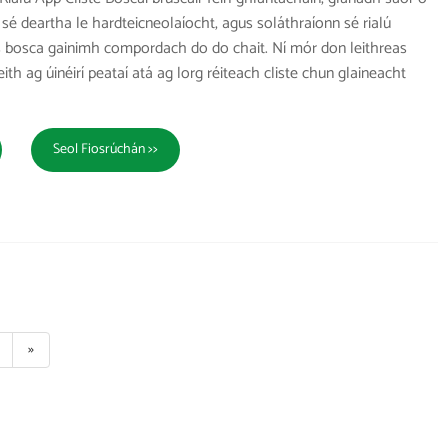
sé deartha le hardteicneolaíocht, agus soláthraíonn sé rialú
 bosca gainimh compordach do do chait. Ní mór don leithreas
ith ag úinéirí peataí atá ag lorg réiteach cliste chun glaineacht
Seol Fiosrúchán >>
»