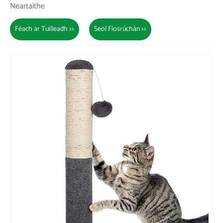
Neartaithe
Féach ar Tuilleadh >>
Seol Fiosrúchán >>