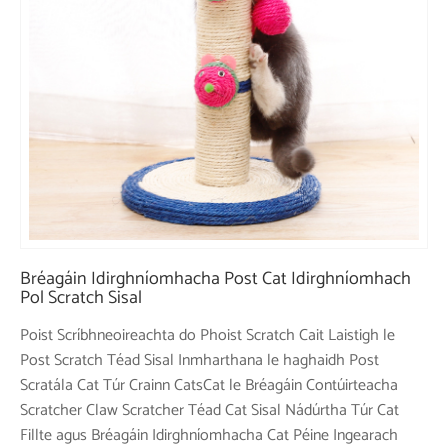
Bréagáin Idirghníomhacha Post Cat Idirghníomhach
Pol Scratch Sisal
Poist Scríbhneoireachta do Phoist Scratch Cait Laistigh le
Post Scratch Téad Sisal Inmharthana le haghaidh Post
Scratála Cat Túr Crainn CatsCat le Bréagáin Contúirteacha
Scratcher Claw Scratcher Téad Cat Sisal Nádúrtha Túr Cat
Fillte agus Bréagáin Idirghníomhacha Cat Péine Ingearach