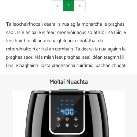
«
1
»
Tá {eochairfhocal} dearaí is nua ag ár monarcha le praghas
saor. Is é an baile is fearr monaróir agus soláthróir sa tSín. e
{eochairfhocal} ar ardchaighdeán a sholáthar do
mhórdhíoltóirí ar fud an domhain. Tá dearaí is nua againn le
praghas saor. Más mian leat praghas íseal, déan teagmháil
linn le haghaidh liosta praghsanna cuirfimid luachan chugat.
Moltaí Nuachta