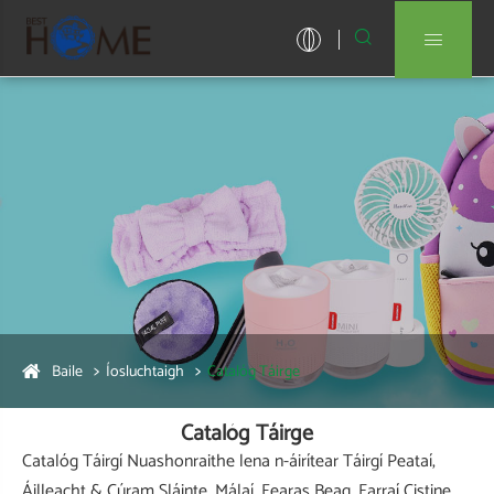


Baile
Íosluchtaigh
Catalóg Táirge
Catalóg Táirge
Catalóg Táirgí Nuashonraithe lena n-áirítear Táirgí Peataí,
Áilleacht & Cúram Sláinte, Málaí, Fearas Beag, Earraí Cistine