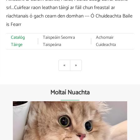
srl...Cuirfear raon leathan táirgí ar fáil chun freastal ar
riachtanais ó gach cearn den domhan --- Ó Chuideachta Baile
is Fearr
Catalóg
Taispeáin Seomra
Achomair
Táirge
Taispeána
Cuideachta
«
»
Moltaí Nuachta